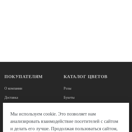
ПОКУПАТЕЛЯМ
КАТАЛОГ ЦВЕТОВ
О компании
Розы
Доставка
Букеты
Оплата
Корзины из роз
Мы используем cookie. Это позволяет нам
Наши реквизиты
Цветы в коробках
анализировать взаимодействие посетителей с сайтом
Отзывы
Композиции из цветов
и делать его лучше. Продолжая пользоваться сайтом,