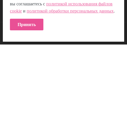
Пользовательское соглашение
вы соглашаетесь с
политикой использования файлов
cookie
и
политикой обработки персональных данных
.
Политика использования Cookie
Принять
КОНТАКТЫ:
Возникли вопросы?
00
00
Звоните с 9
до 21
, без выходных
+7 (953) 219-04-16