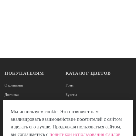
ПОКУПАТЕЛЯМ
КАТАЛОГ ЦВЕТОВ
О компании
Розы
Доставка
Букеты
Оплата
Корзины из роз
Мы используем cookie. Это позволяет нам
Наши реквизиты
Цветы в коробках
анализировать взаимодействие посетителей с сайтом
Отзывы
Композиции из цветов
и делать его лучше. Продолжая пользоваться сайтом,
Пользовательское соглашение
вы соглашаетесь с
политикой использования файлов