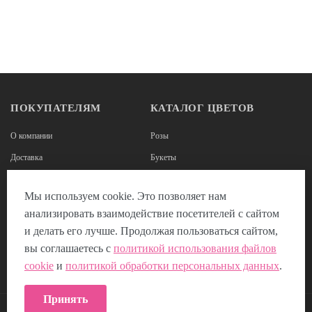
ПОКУПАТЕЛЯМ
КАТАЛОГ ЦВЕТОВ
О компании
Розы
Доставка
Букеты
Оплата
Корзины из роз
Мы используем cookie. Это позволяет нам
Наши реквизиты
Цветы в коробках
анализировать взаимодействие посетителей с сайтом
Отзывы
Композиции из цветов
и делать его лучше. Продолжая пользоваться сайтом,
Пользовательское соглашение
вы соглашаетесь с
политикой использования файлов
cookie
и
политикой обработки персональных данных
.
Политика использования Cookie
Принять