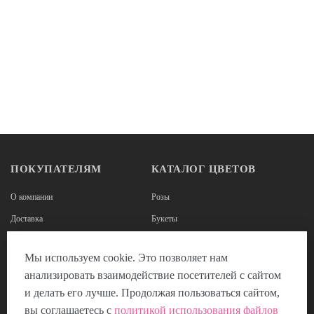
ПОКУПАТЕЛЯМ
КАТАЛОГ ЦВЕТОВ
О компании
Розы
Доставка
Букеты
Оплата
Корзины из роз
Мы используем cookie. Это позволяет нам
Наши реквизиты
Цветы в коробках
анализировать взаимодействие посетителей с сайтом
Отзывы
Композиции из цветов
и делать его лучше. Продолжая пользоваться сайтом,
Пользовательское соглашение
вы соглашаетесь с
политикой использования файлов