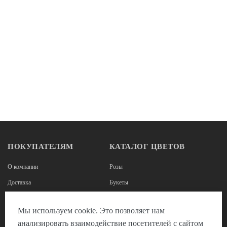
ПОКУПАТЕЛЯМ
КАТАЛОГ ЦВЕТОВ
О компании
Розы
Доставка
Букеты
Оплата
Корзины из роз
Мы используем cookie. Это позволяет нам
Наши реквизиты
Цветы в коробках
анализировать взаимодействие посетителей с сайтом