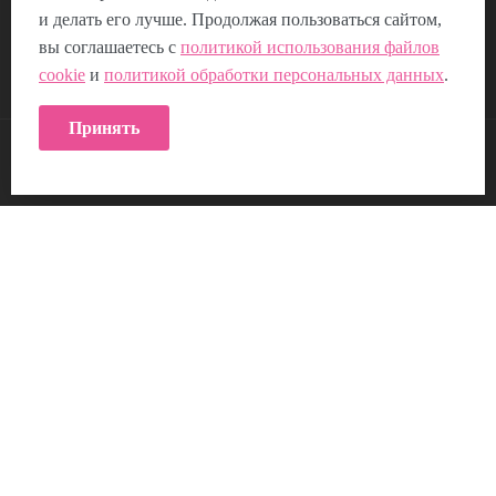
Отзывы
Композиции из цветов
и делать его лучше. Продолжая пользоваться сайтом,
Пользовательское соглашение
вы соглашаетесь с
политикой использования файлов
cookie
и
политикой обработки персональных данных
.
Политика использования Cookie
Принять
КОНТАКТЫ:
Возникли вопросы?
00
00
Звоните с 9
до 21
, без выходных
+7 (953) 219-04-16
© 2026 Цветочный магазин Самоцветы