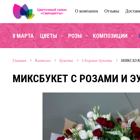
О компании
Отзывы
Достав
8 МАРТА
ЦВЕТЫ
РОЗЫ
КОМПОЗИЦИИ
Главная
Каталог
Букеты
Сборные букеты
МИКСБУК
МИКСБУКЕТ С РОЗАМИ И Э