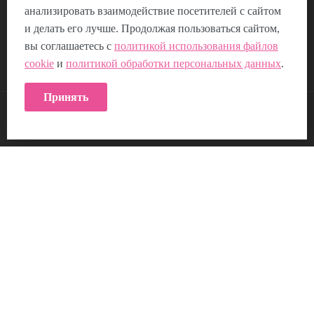
анализировать взаимодействие посетителей с сайтом
Отзывы
Композиции из цветов
и делать его лучше. Продолжая пользоваться сайтом,
Пользовательское соглашение
вы соглашаетесь с
политикой использования файлов
cookie
и
политикой обработки персональных данных
.
Политика использования Cookie
Принять
КОНТАКТЫ:
Возникли вопросы?
00
00
Звоните с 9
до 21
, без выходных
+7 (953) 219-04-16