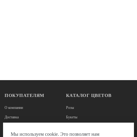
ПОКУПАТЕЛЯМ
КАТАЛОГ ЦВЕТОВ
О компании
Розы
Доставка
Букеты
Оплата
Корзины из роз
Мы используем cookie. Это позволяет нам
Наши реквизиты
Цветы в коробках