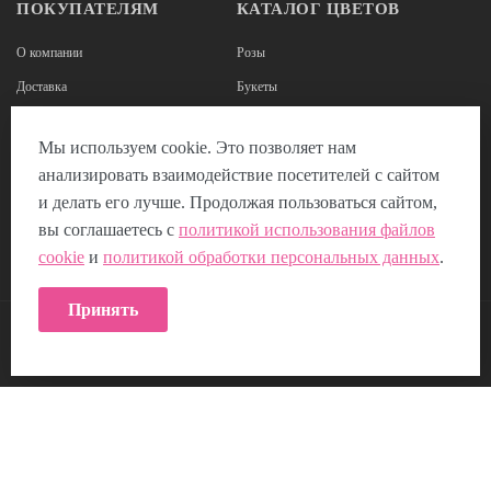
ПОКУПАТЕЛЯМ
КАТАЛОГ ЦВЕТОВ
О компании
Розы
Доставка
Букеты
Оплата
Корзины из роз
Мы используем cookie. Это позволяет нам
Наши реквизиты
Цветы в коробках
анализировать взаимодействие посетителей с сайтом
Отзывы
Композиции из цветов
и делать его лучше. Продолжая пользоваться сайтом,
Пользовательское соглашение
вы соглашаетесь с
политикой использования файлов
cookie
и
политикой обработки персональных данных
.
Политика использования Cookie
Принять
КОНТАКТЫ: