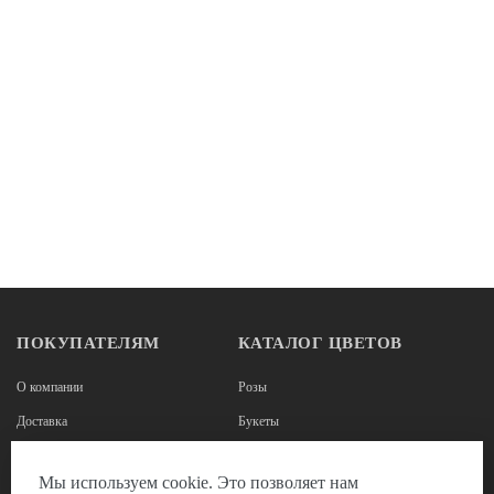
ПОКУПАТЕЛЯМ
КАТАЛОГ ЦВЕТОВ
О компании
Розы
Доставка
Букеты
Оплата
Корзины из роз
Мы используем cookie. Это позволяет нам
Наши реквизиты
Цветы в коробках