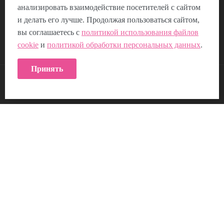
анализировать взаимодействие посетителей с сайтом
Отзывы
Композиции из цветов
и делать его лучше. Продолжая пользоваться сайтом,
Пользовательское соглашение
вы соглашаетесь с
политикой использования файлов
cookie
и
политикой обработки персональных данных
.
Политика использования Cookie
Принять
КОНТАКТЫ:
Возникли вопросы?
00
00
Звоните с 9
до 21
, без выходных
+7 (953) 219-04-16