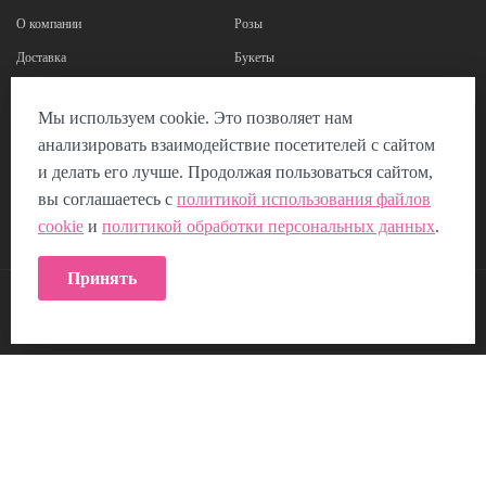
О компании
Розы
Доставка
Букеты
Оплата
Корзины из роз
Мы используем cookie. Это позволяет нам
Наши реквизиты
Цветы в коробках
анализировать взаимодействие посетителей с сайтом
Отзывы
Композиции из цветов
и делать его лучше. Продолжая пользоваться сайтом,
Пользовательское соглашение
вы соглашаетесь с
политикой использования файлов
cookie
и
политикой обработки персональных данных
.
Политика использования Cookie
Принять
КОНТАКТЫ:
Возникли вопросы?
00
00
Звоните с 9
до 21
, без выходных
+7 (953) 219-04-16