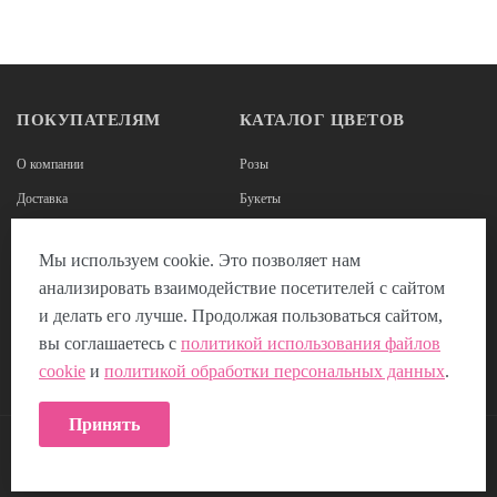
ПОКУПАТЕЛЯМ
КАТАЛОГ ЦВЕТОВ
О компании
Розы
Доставка
Букеты
Оплата
Корзины из роз
Мы используем cookie. Это позволяет нам
Наши реквизиты
Цветы в коробках
анализировать взаимодействие посетителей с сайтом
Отзывы
Композиции из цветов
и делать его лучше. Продолжая пользоваться сайтом,
Пользовательское соглашение
вы соглашаетесь с
политикой использования файлов
cookie
и
политикой обработки персональных данных
.
Политика использования Cookie
Принять
КОНТАКТЫ: