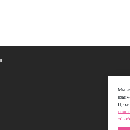
В
Мы ис
взаим
Продо
полит
обраб