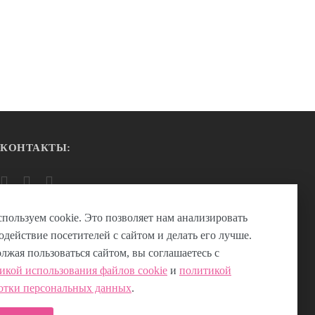
КОНТАКТЫ:
пользуем cookie. Это позволяет нам анализировать
одействие посетителей с сайтом и делать его лучше.
лжая пользоваться сайтом, вы соглашаетесь с
Возникли вопросы?
00
00
Звоните с 9
до 21
, без выходных
икой использования файлов cookie
и
политикой
отки персональных данных
.
+7 (953) 219-04-16