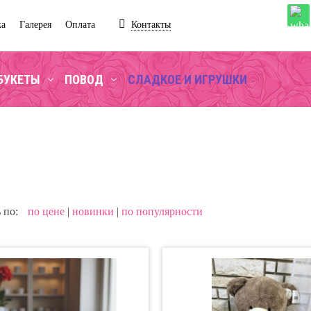
ка
Галерея
Оплата
Контакты
БУКЕТЫ
ПОВОД
СЛАДКОЕ И ИГРУШКИ
 по:
по цене
|
новинки
|
по популярности