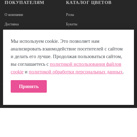
ПОКУПАТЕЛЯМ
КАТАЛОГ ЦВЕТОВ
О компании
Розы
Доставка
Букеты
Оплата
Корзины из роз
Мы используем cookie. Это позволяет нам
Наши реквизиты
Цветы в коробках
анализировать взаимодействие посетителей с сайтом
Отзывы
Композиции из цветов
и делать его лучше. Продолжая пользоваться сайтом,
Пользовательское соглашение
вы соглашаетесь с
политикой использования файлов
cookie
и
политикой обработки персональных данных
.
Политика использования Cookie
Принять
КОНТАКТЫ: