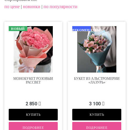
по цене
|
новинки
|
по популярности
НОВЫЙ
РЕКОМЕНДУЕМ
МОНОБУКЕТ РОЗОВЫЙ
БУКЕТ ИЗ АЛЬСТРОМЕРИЙ
РАССВЕТ
«ЛАЗУРЬ»
2 850
3 100
КУПИТЬ
КУПИТЬ
ПОДРОБНЕЕ
ПОДРОБНЕЕ